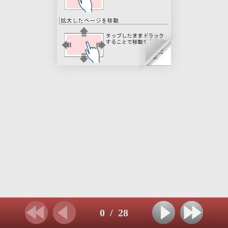
0
/
28