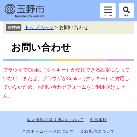
ペ
メ
トップページ
>
お問い合わせ
ー
ニ
ジ
ュ
本
の
ー
お問い合わせ
先
を
文
頭
飛
で
ば
す。
し
ブラウザでCookie（クッキー）が使用できる設定になって
て
いない、または、ブラウザがCookie（クッキー）に対応し
本
ていないため、お問い合わせフォームをご利用頂けませ
文
へ
ん。
個人情報の取り扱いについて
免責事項
このホームページについて
RSS配信について