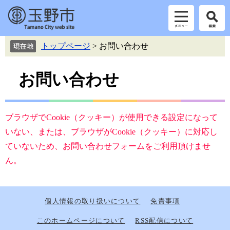
ペ
メ
トップページ
>
お問い合わせ
ー
ニ
ジ
ュ
本
の
ー
お問い合わせ
先
を
文
頭
飛
で
ば
す。
し
ブラウザでCookie（クッキー）が使用できる設定になって
て
いない、または、ブラウザがCookie（クッキー）に対応し
本
ていないため、お問い合わせフォームをご利用頂けませ
文
へ
ん。
個人情報の取り扱いについて
免責事項
このホームページについて
RSS配信について