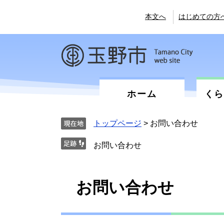
ペ
メ
ー
ニ
本文へ
はじめての方
ジ
ュ
の
ー
先
を
頭
飛
で
ば
す。
し
て
ホーム
く
本
文
へ
トップページ
>
お問い合わせ
お問い合わせ
本
お問い合わせ
文