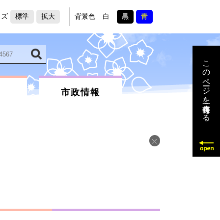
イズ
標準
拡大
背景色
白
黒
青
このページを一時保存する
市政情報