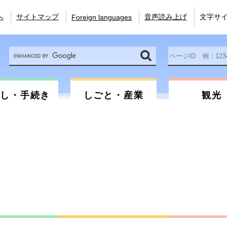
へ
サイトマップ
音声読み上げ
文字サ
Foreign languages
Google
ペ
カ
ー
ス
ジ
タ
ID
ム
を
らし・手続き
しごと・産業
観光
検
入
索
力