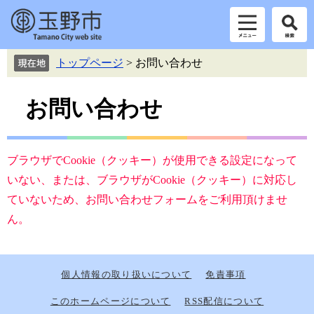
ペ
メ
トップページ
>
お問い合わせ
ー
ニ
ジ
ュ
本
の
ー
お問い合わせ
先
を
文
頭
飛
で
ば
す。
し
ブラウザでCookie（クッキー）が使用できる設定になって
て
いない、または、ブラウザがCookie（クッキー）に対応し
本
ていないため、お問い合わせフォームをご利用頂けませ
文
へ
ん。
個人情報の取り扱いについて
免責事項
このホームページについて
RSS配信について