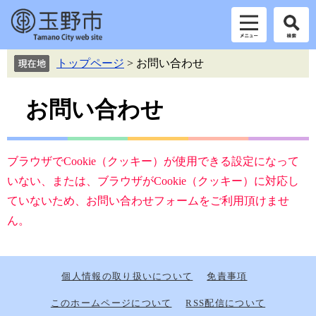
ペ
メ
トップページ
>
お問い合わせ
ー
ニ
ジ
ュ
本
の
ー
お問い合わせ
先
を
文
頭
飛
で
ば
す。
し
ブラウザでCookie（クッキー）が使用できる設定になって
て
いない、または、ブラウザがCookie（クッキー）に対応し
本
ていないため、お問い合わせフォームをご利用頂けませ
文
へ
ん。
個人情報の取り扱いについて
免責事項
このホームページについて
RSS配信について