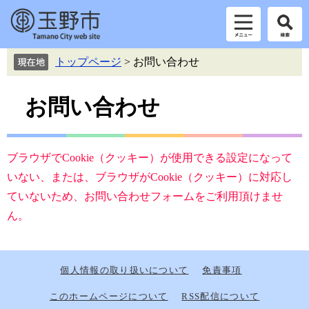
ペ
メ
トップページ
>
お問い合わせ
ー
ニ
ジ
ュ
本
の
ー
お問い合わせ
先
を
文
頭
飛
で
ば
す。
し
ブラウザでCookie（クッキー）が使用できる設定になって
て
いない、または、ブラウザがCookie（クッキー）に対応し
本
ていないため、お問い合わせフォームをご利用頂けませ
文
へ
ん。
個人情報の取り扱いについて
免責事項
このホームページについて
RSS配信について