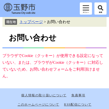
ペ
メ
トップページ
>
お問い合わせ
ー
ニ
ジ
ュ
本
の
ー
お問い合わせ
先
を
文
頭
飛
で
ば
す。
し
ブラウザでCookie（クッキー）が使用できる設定になって
て
いない、または、ブラウザがCookie（クッキー）に対応し
本
ていないため、お問い合わせフォームをご利用頂けませ
文
へ
ん。
個人情報の取り扱いについて
免責事項
このホームページについて
RSS配信について