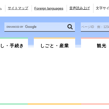
へ
サイトマップ
音声読み上げ
文字サ
Foreign languages
Google
ペ
カ
ー
ス
ジ
タ
ID
ム
を
らし・手続き
しごと・産業
観光
検
入
索
力