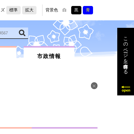
イズ
標準
拡大
背景色
白
黒
青
このページを一時保存する
市政情報