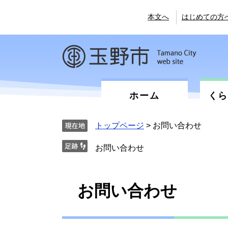
ペ
メ
ー
ニ
本文へ
はじめての方
ジ
ュ
の
ー
先
を
頭
飛
で
ば
す。
し
て
ホーム
く
本
文
へ
トップページ
>
お問い合わせ
お問い合わせ
本
お問い合わせ
文