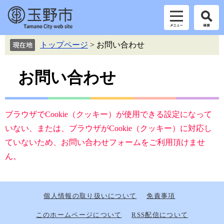
ペ
メ
トップページ
>
お問い合わせ
ー
ニ
ジ
ュ
本
の
ー
お問い合わせ
先
を
文
頭
飛
で
ば
す。
し
ブラウザでCookie（クッキー）が使用できる設定になって
て
いない、または、ブラウザがCookie（クッキー）に対応し
本
ていないため、お問い合わせフォームをご利用頂けませ
文
へ
ん。
個人情報の取り扱いについて
免責事項
このホームページについて
RSS配信について