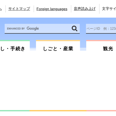
へ
サイトマップ
音声読み上げ
文字サ
Foreign languages
Google
ペ
カ
ー
ス
ジ
タ
ID
ム
を
らし・手続き
しごと・産業
観光
検
入
索
力