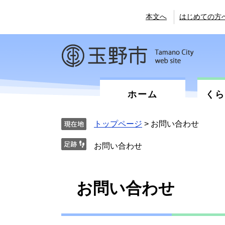
ペ
メ
ー
ニ
本文へ
はじめての方
ジ
ュ
の
ー
先
を
頭
飛
で
ば
す。
し
て
ホーム
く
本
文
へ
トップページ
>
お問い合わせ
お問い合わせ
本
お問い合わせ
文