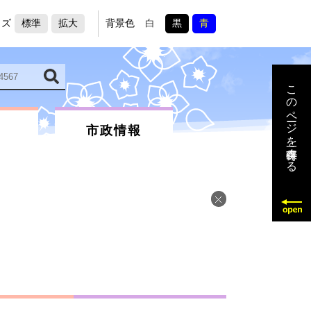
イズ
標準
拡大
背景色
白
黒
青
このページを一時保存する
市政情報