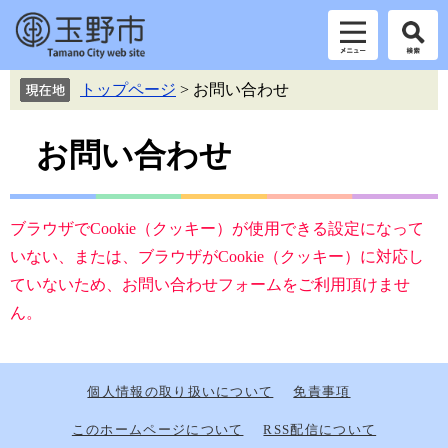
ペ
メ
トップページ
>
お問い合わせ
ー
ニ
ジ
ュ
本
の
ー
お問い合わせ
先
を
文
頭
飛
で
ば
す。
し
ブラウザでCookie（クッキー）が使用できる設定になって
て
いない、または、ブラウザがCookie（クッキー）に対応し
本
ていないため、お問い合わせフォームをご利用頂けませ
文
へ
ん。
個人情報の取り扱いについて
免責事項
このホームページについて
RSS配信について