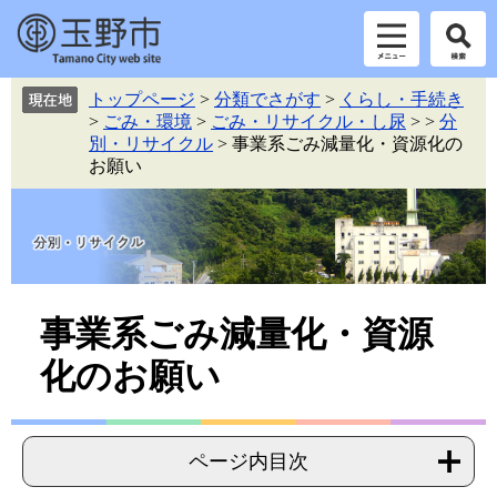
ペ
メ
トップページ
>
分類でさがす
>
くらし・手続き
ー
ニ
>
ごみ・環境
>
ごみ・リサイクル・し尿
>
>
分
ジ
ュ
別・リサイクル
>
事業系ごみ減量化・資源化の
の
ー
お願い
先
を
頭
飛
で
ば
す。
し
て
本
本
文
事業系ごみ減量化・資源
へ
文
化のお願い
ページ内目次