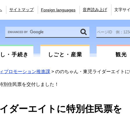
へ
サイトマップ
音声読み上げ
文字サ
Foreign languages
Google
ペ
カ
ー
ス
ジ
タ
ID
ム
を
らし・手続き
しごと・産業
観光
検
入
索
力
ィプロモーション推進課
>
ののちゃん・東児ライダーエイトに
特別住民票を交付しました！
イダーエイトに特別住民票を