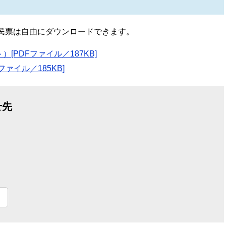
民票は自由にダウンロードできます。
PDFファイル／187KB]
ァイル／185KB]
せ先