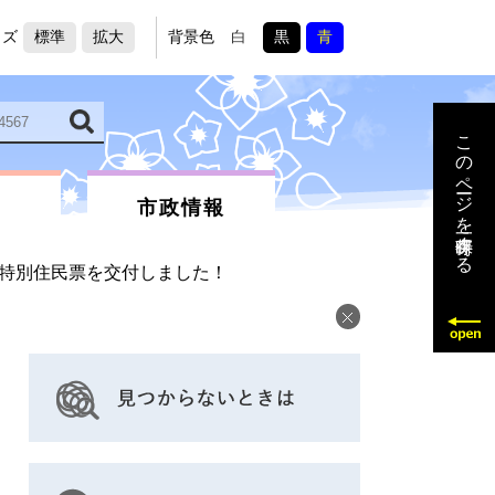
イズ
標準
拡大
背景色
白
黒
青
このページを一時保存する
市政情報
特別住民票を交付しました！