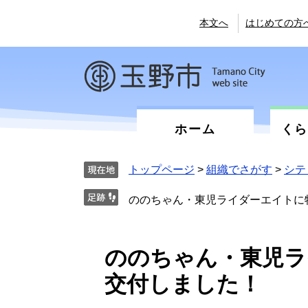
ペ
メ
ー
ニ
本文へ
はじめての方
ジ
ュ
の
ー
先
を
頭
飛
で
ば
す。
し
て
ホーム
く
本
文
へ
トップページ
>
組織でさがす
>
シテ
ののちゃん・東児ライダーエイトに
本
ののちゃん・東児ラ
文
交付しました！