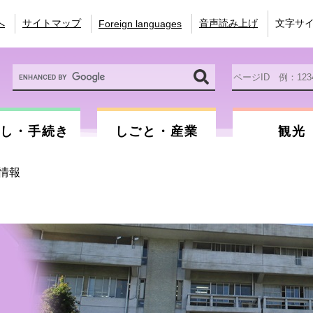
へ
サイトマップ
音声読み上げ
文字サ
Foreign languages
Google
ペ
カ
ー
ス
ジ
タ
ID
ム
を
らし・手続き
しごと・産業
観光
検
入
索
力
情報