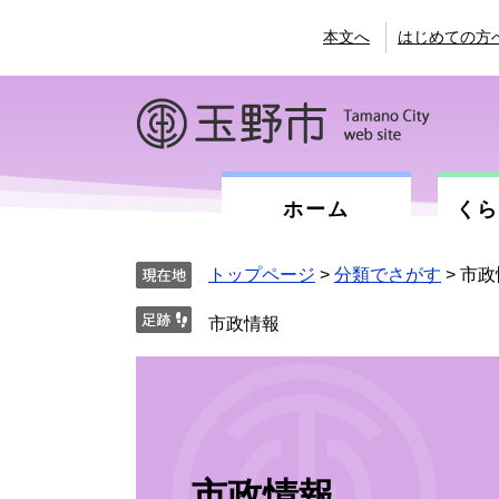
ペ
メ
ー
ニ
本文へ
はじめての方
ジ
ュ
の
ー
先
を
頭
飛
で
ば
す。
し
て
ホーム
く
本
文
へ
トップページ
>
分類でさがす
>
市政
本
文
市政情報
市政情報