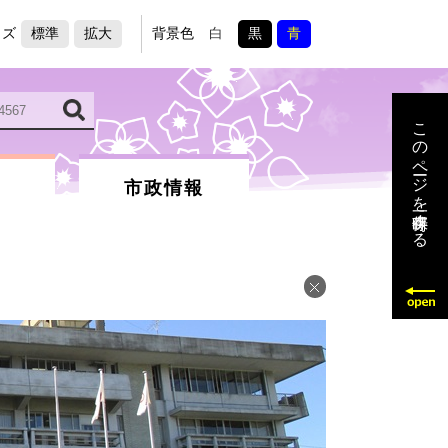
イズ
標準
拡大
背景色
白
黒
青
このページを一時保存する
市政情報