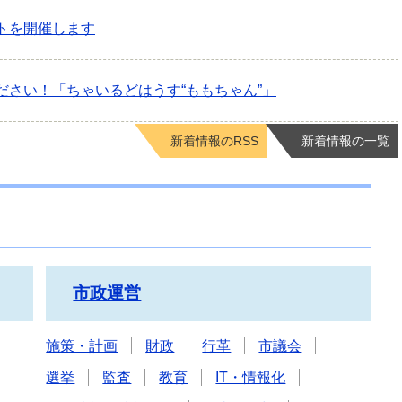
トを開催します
ださい！「ちゃいるどはうす“ももちゃん”」
新着情報のRSS
新着情報の一覧
市政運営
施策・計画
財政
行革
市議会
選挙
監査
教育
IT・情報化