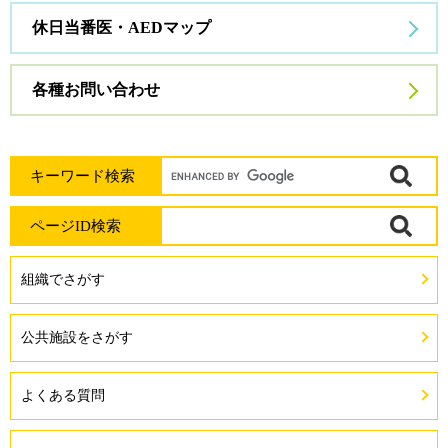
ト
休日当番医・AEDマップ
各種お問い合わせ
Google
キーワード検索
カ
ペ
ページID検索
ス
ー
タ
ジ
組織でさがす
ム
ID
検
を
公共施設をさがす
索
入
力
よくある質問