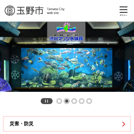
ペ
メ
玉
ー
ニ
ジ
ュ
野
の
ー
先
を
市
頭
飛
で
ば
公
す。
し
て
式
本
文
ウ
へ
ェ
ブ
サ
災害・防災
イ
本
文