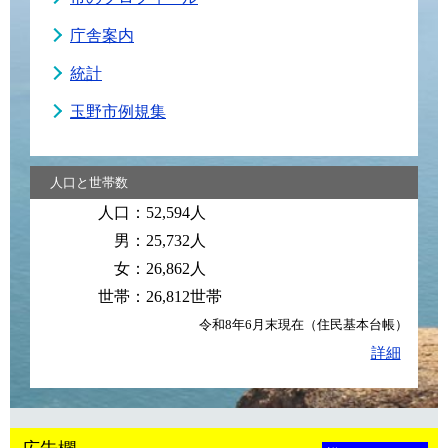
庁舎案内
統計
玉野市例規集
人口と世帯数
人口：
52,594人
男：
25,732人
女：
26,862人
世帯：
26,812世帯
令和8年6月末現在（住民基本台帳）
詳細