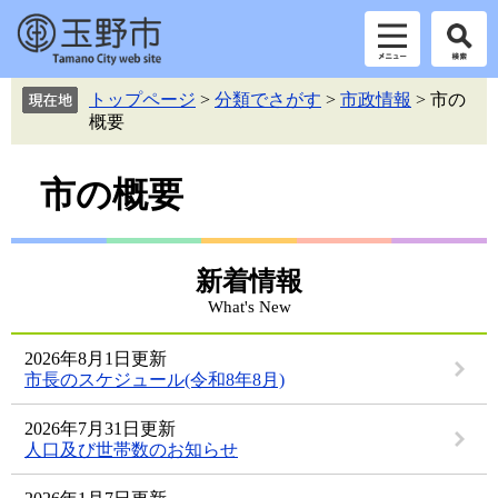
ペ
メ
トップページ
>
分類でさがす
>
市政情報
>
市の
ー
ニ
概要
ジ
ュ
の
ー
本
先
を
市の概要
頭
飛
文
で
ば
す。
し
て
新着情報
本
What's New
文
へ
2026年8月1日更新
市長のスケジュール(令和8年8月)
2026年7月31日更新
人口及び世帯数のお知らせ