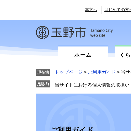
ペ
メ
ー
ニ
本文へ
はじめての方
ジ
ュ
の
ー
先
を
頭
飛
で
ば
す。
し
て
ホーム
く
本
文
へ
トップページ
>
ご利用ガイド
>
当サ
当サイトにおける個人情報の取扱い
ご利用ガイド