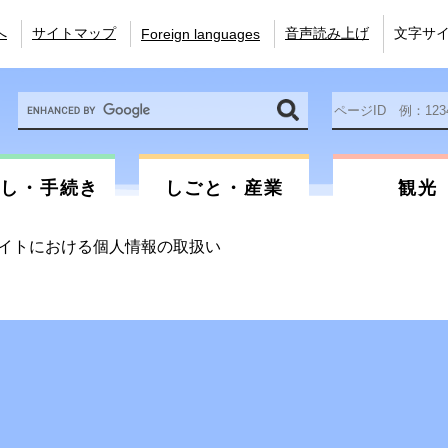
へ
サイトマップ
音声読み上げ
文字サ
Foreign languages
Google
ペ
カ
ー
ス
ジ
タ
ID
ム
を
らし・手続き
しごと・産業
観光
検
入
索
力
イトにおける個人情報の取扱い