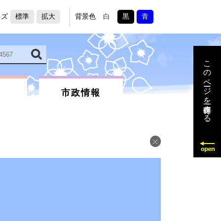
イズ
標準
拡大
背景色
白
黒
青
このページを一時保存する
市政情報