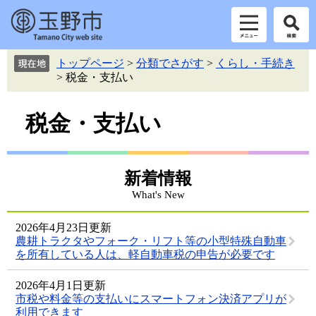
ペ
メ
トップページ
>
分類でさがす
>
くらし・手続き
ー
ニ
>
税金・支払い
ジ
ュ
の
ー
本
先
を
税金・支払い
頭
飛
文
で
ば
す。
し
て
新着情報
本
What's New
文
へ
2026年4月23日更新
農耕トラクタやフォーク・リフト等の小型特殊自動車
を所有している人は、軽自動車税の申告が必要です
2026年4月1日更新
市税や料金等の支払いにスマートフォン決済アプリが
利用できます