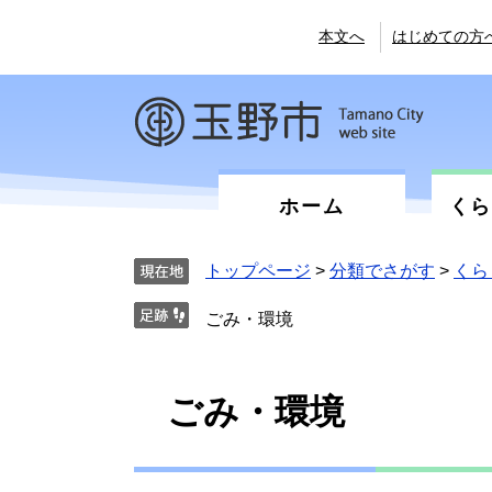
ペ
メ
ー
ニ
本文へ
はじめての方
ジ
ュ
の
ー
先
を
頭
飛
で
ば
す。
し
て
ホーム
く
本
文
へ
トップページ
>
分類でさがす
>
くら
ごみ・環境
本
ごみ・環境
文