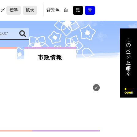
イズ
標準
拡大
背景色
白
黒
青
このページを一時保存する
市政情報