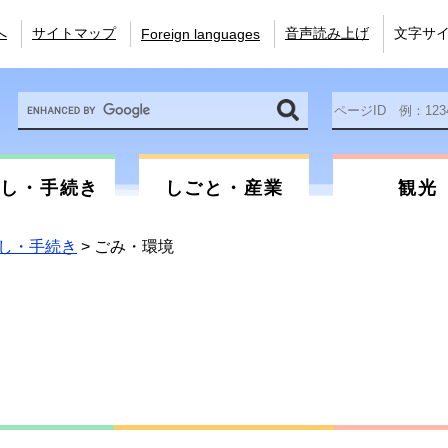
へ
サイトマップ
音声読み上げ
文字サ
Foreign languages
Google
ペ
カ
ー
ス
ジ
タ
ID
ム
を
らし・手続き
しごと・産業
観光
検
入
索
力
し・手続き
>
ごみ・環境