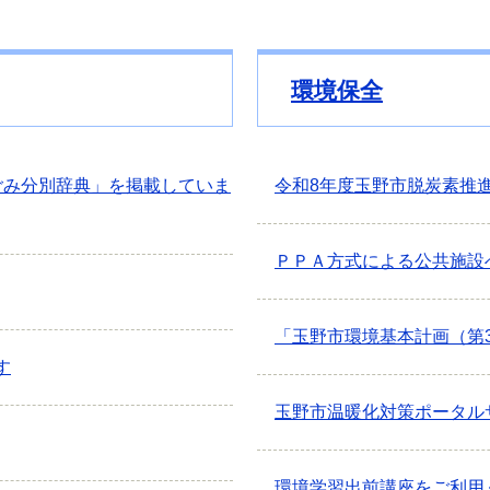
環境保全
ごみ分別辞典」を掲載していま
令和8年度玉野市脱炭素推
ＰＰＡ方式による公共施設
「玉野市環境基本計画（第
す
玉野市温暖化対策ポータル
環境学習出前講座をご利用