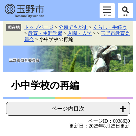
ペ
メ
トップページ
>
分類でさがす
>
くらし・手続き
ー
ニ
>
教育・生涯学習
>
入園・入学
>
>
玉野市教育委
ジ
ュ
員会
>
小中学校の再編
の
ー
先
を
頭
飛
で
ば
す。
し
て
本
本
小中学校の再編
文
文
へ
ページ内目次
ページID：0038630
更新日：2025年8月25日更新