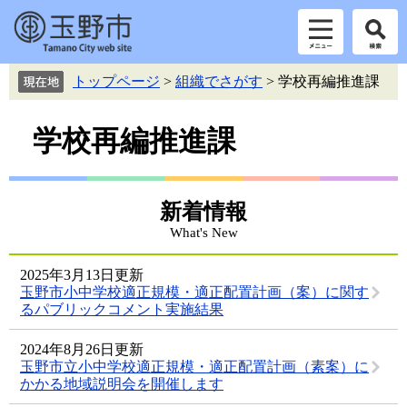
ペ
メ
トップページ
>
組織でさがす
>
学校再編推進課
ー
ニ
ジ
ュ
本
の
ー
学校再編推進課
先
を
文
頭
飛
で
ば
す。
し
新着情報
て
What's New
本
文
2025年3月13日更新
へ
玉野市小中学校適正規模・適正配置計画（案）に関す
るパブリックコメント実施結果
2024年8月26日更新
玉野市立小中学校適正規模・適正配置計画（素案）に
かかる地域説明会を開催します