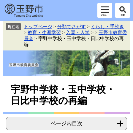
ペ
メ
トップページ
>
分類でさがす
>
くらし・手続き
ー
ニ
>
教育・生涯学習
>
入園・入学
>
>
玉野市教育委
ジ
ュ
員会
>
宇野中学校・玉中学校・日比中学校の再
の
ー
編
先
を
頭
飛
で
ば
す。
し
て
本
本
文
宇野中学校・玉中学校・
へ
文
日比中学校の再編
ページ内目次