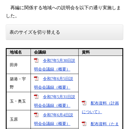
再編に関係する地域への説明会を以下の通り実施しま
した。
表のサイズを切り替える
地域名
会議録
資料
令和7年5月30日説
田井
明会会議録（概要）
令和7年6月5日説
築港・宇
野
明会会議録（概要）
令和7年5月31日説
玉・奥玉
配布資料（計画
明会会議録（概要）
について）
令和7年6月4日説
玉原
明会会議録（概要）
配布資料（たま