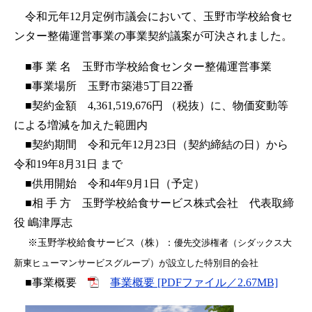
令和元年12月定例市議会において、玉野市学校給食セ
ンター整備運営事業の事業契約議案が可決されました。
■事 業 名
玉野市学校給食センター整備運営事業
■事業場所 玉野市築港5丁目22番
■契約金額 4,361,519,676円 （税抜）に、物価変動等
による増減を加えた範囲内
■契約期間 令和元年12月23日（契約締結の日）から
令和19年8月31日 まで
■供用開始 令和4年9月1日（予定）
■相 手 方 玉野学校給食サービス株式会社 代表取締
役 嶋津厚志
※玉野学校給食サービス（株）：
優先交渉権者（シダックス大
新東ヒューマンサービスグループ）が設立した特別目的会社
■事業概要
事業概要 [PDFファイル／2.67MB]