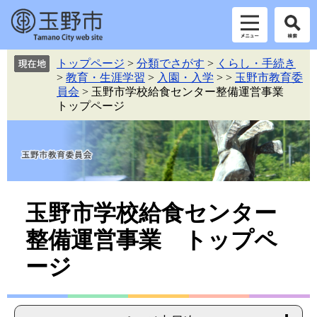
ペ
メ
トップページ
>
分類でさがす
>
くらし・手続き
ー
ニ
>
教育・生涯学習
>
入園・入学
>
>
玉野市教育委
ジ
ュ
員会
>
玉野市学校給食センター整備運営事業
の
ー
トップページ
先
を
頭
飛
で
ば
す。
し
て
本
本
文
玉野市学校給食センター
へ
文
整備運営事業 トップペ
ージ