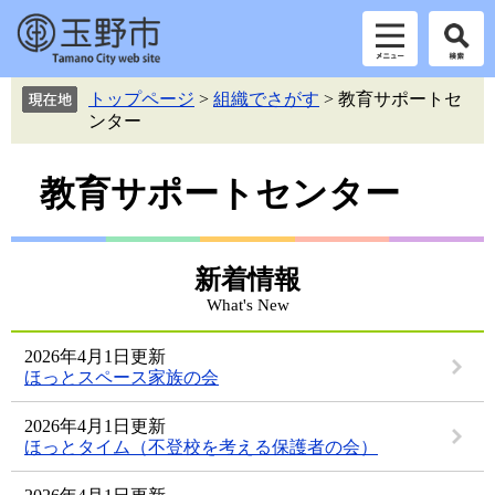
ペ
メ
トップページ
>
組織でさがす
>
教育サポートセ
ー
ニ
ンター
ジ
ュ
の
ー
本
先
を
教育サポートセンター
頭
飛
文
で
ば
す。
し
て
新着情報
本
What's New
文
へ
2026年4月1日更新
ほっとスペース家族の会
2026年4月1日更新
ほっとタイム（不登校を考える保護者の会）