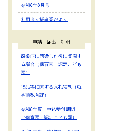
令和8年8月号
利用者支援事業だより
申請・届出・証明
感染症に感染した後に登園す
る場合（保育園・認定こども
園）
物品等に関する入札結果（就
学前教育課）
令和8年度 申込受付期間
（保育園・認定こども園）