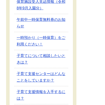
保育施設受入見込情報（令和
8年9月入園分）
午前中一時保育無料券のお知
らせ
一時預かり（一時保育）をご
利用ください！
子育てについて相談したいと
きは？
子育て支援センターはどんな
ことをしていますか？
子育て支援情報を入手するに
は？