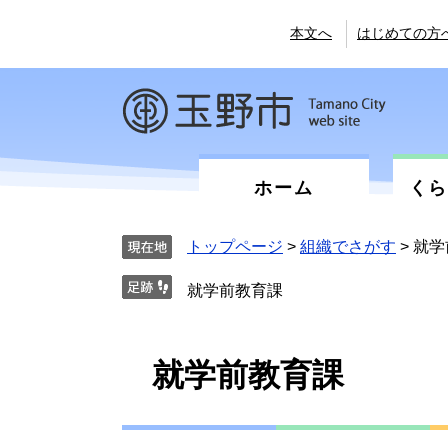
ペ
メ
ー
ニ
本文へ
はじめての方
ジ
ュ
の
ー
先
を
頭
飛
で
ば
す。
し
て
ホーム
く
本
文
へ
トップページ
>
組織でさがす
>
就学
就学前教育課
本
就学前教育課
文