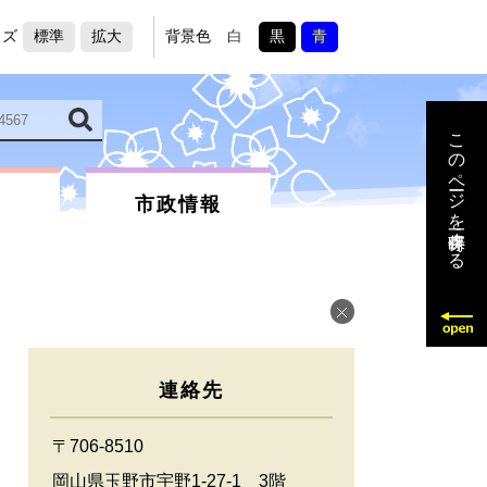
イズ
標準
拡大
背景色
白
黒
青
このページを一時保存する
市政情報
連絡先
〒706-8510
岡山県玉野市宇野1-27-1 3階