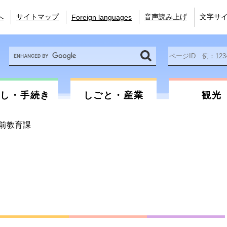
へ
サイトマップ
音声読み上げ
文字サ
Foreign languages
Google
ペ
カ
ー
ス
ジ
タ
ID
ム
を
らし・手続き
しごと・産業
観光
検
入
索
力
前教育課