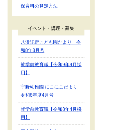
保育料の算定方法
イベント・講座・募集
八浜認定こども園だより 令
和8年8月号
就学前教育職【令和9年4月採
用】
宇野幼稚園 にこにこだより
令和8年度4月号
就学前教育職【令和8年4月採
用】