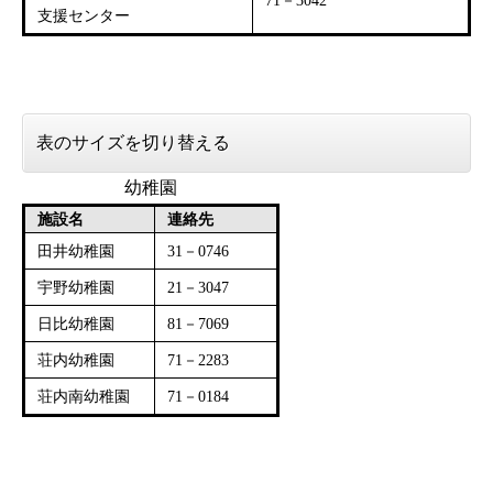
71－3042
支援センター
表のサイズを切り替える
幼稚園
施設名
連絡先
田井幼稚園
31－0746
宇野幼稚園
21－3047
日比幼稚園
81－7069
荘内幼稚園
71－2283
荘内南幼稚園
71－0184