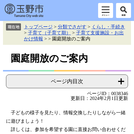
ペ
メ
トップページ
>
分類でさがす
>
くらし・手続き
ー
ニ
>
子育て（子育て期）
>
子育て支援施設・お出
ジ
ュ
かけ情報
>
>
園庭開放のご案内
の
ー
先
を
本
頭
飛
園庭開放のご案内
で
ば
文
す。
し
て
本
ページ内目次
文
へ
ページID：0038346
更新日：2024年2月1日更新
子どもの様子を見たり、情報交換したりしながら一緒
に遊びましょう！
詳しくは、参加を希望する園に直接お問い合わせくだ