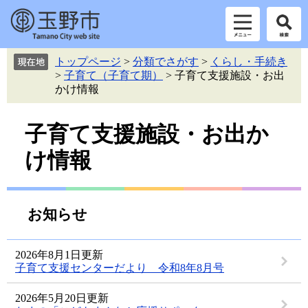
ペ
メ
トップページ
>
分類でさがす
>
くらし・手続き
ー
ニ
>
子育て（子育て期）
>
子育て支援施設・お出
ジ
ュ
かけ情報
の
ー
先
を
本
頭
飛
子育て支援施設・お出か
で
ば
文
け情報
す。
し
て
本
文
お知らせ
へ
2026年8月1日更新
子育て支援センターだより 令和8年8月号
2026年5月20日更新