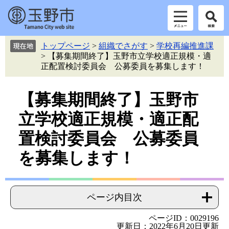
ペ
メ
トップページ
>
組織でさがす
>
学校再編推進課
ー
ニ
>
【募集期間終了】玉野市立学校適正規模・適
ジ
ュ
正配置検討委員会 公募委員を募集します！
の
ー
先
を
本
頭
飛
【募集期間終了】玉野市
で
ば
文
立学校適正規模・適正配
す。
し
て
置検討委員会 公募委員
本
文
を募集します！
へ
ページ内目次
ページID：0029196
更新日：2022年6月20日更新