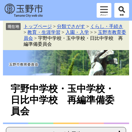
ペ
メ
トップページ
>
分類でさがす
>
くらし・手続き
ー
ニ
>
教育・生涯学習
>
入園・入学
>
>
玉野市教育委
ジ
ュ
員会
>
宇野中学校・玉中学校・日比中学校 再
の
ー
編準備委員会
先
を
頭
飛
で
ば
す。
し
て
本
本
文
宇野中学校・玉中学校・
へ
文
日比中学校 再編準備委
員会