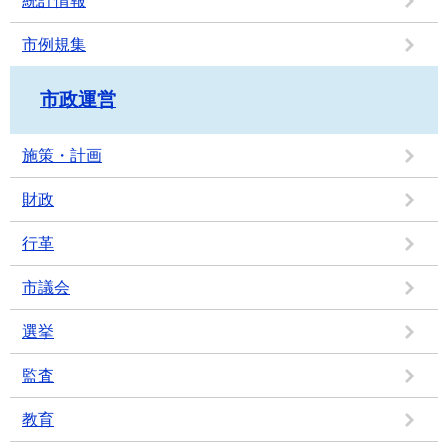
統計情報
市例規集
市政運営
施策・計画
財政
行革
市議会
選挙
監査
教育