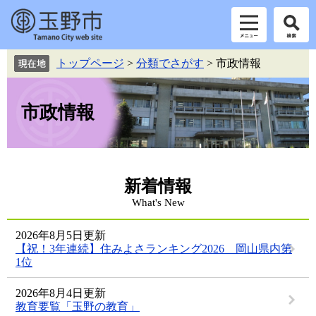
ペ
メ
トップページ
>
分類でさがす
>
市政情報
本
ー
ニ
ジ
ュ
文
の
ー
市政情報
先
を
頭
飛
で
ば
す。
し
て
新着情報
本
What's New
文
へ
2026年8月5日更新
【祝！3年連続】住みよさランキング2026 岡山県内第
1位
2026年8月4日更新
教育要覧「玉野の教育」