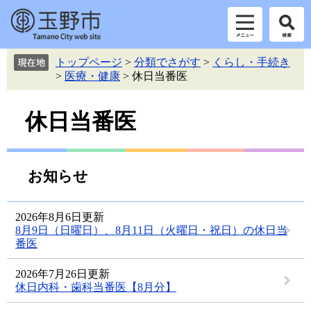
ペ
メ
トップページ
>
分類でさがす
>
くらし・手続き
ー
ニ
>
医療・健康
>
休日当番医
ジ
ュ
の
ー
本
先
を
休日当番医
頭
飛
文
で
ば
す。
し
て
お知らせ
本
文
へ
2026年8月6日更新
8月9日（日曜日）、8月11日（火曜日・祝日）の休日当
番医
2026年7月26日更新
休日内科・歯科当番医【8月分】