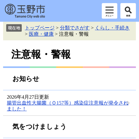
ペ
メ
トップページ
>
分類でさがす
>
くらし・手続き
ー
ニ
>
医療・健康
>
注意報・警報
ジ
ュ
の
ー
本
先
を
注意報・警報
頭
飛
文
で
ば
す。
し
て
お知らせ
本
文
へ
2026年4月27日更新
腸管出血性大腸菌（Ｏ157等）感染症注意報が発令され
ました！
気をつけましょう