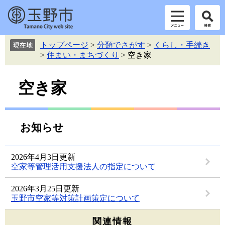
ペ
メ
トップページ
>
分類でさがす
>
くらし・手続き
ー
ニ
>
住まい・まちづくり
>
空き家
ジ
ュ
の
ー
本
先
を
空き家
頭
飛
文
で
ば
す。
し
て
お知らせ
本
文
へ
2026年4月3日更新
空家等管理活用支援法人の指定について
2026年3月25日更新
玉野市空家等対策計画策定について
関連情報