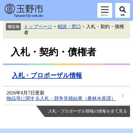
ペ
メ
トップページ
>
相談・窓口
>
入札・契約・債権
ー
ニ
者
ジ
ュ
の
ー
本
先
を
入札・契約・債権者
頭
飛
文
で
ば
す。
し
て
入札・プロポーザル情報
本
文
へ
2026年8月7日更新
物品等に関する入札・競争見積結果（農林水産課）
入札・プロポーザル情報の情報を全て見る