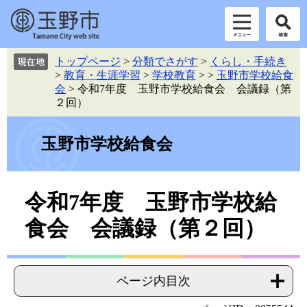
ペ
メ
トップページ
>
分類でさがす
>
くらし・手続き
ー
ニ
>
教育・生涯学習
>
学校教育
>
>
玉野市学校給食
ジ
ュ
会
>
令和7年度 玉野市学校給食会 会議録（第
の
ー
２回）
先
を
頭
飛
で
ば
玉野市学校給食会
す。
し
て
本
本
令和7年度 玉野市学校給
文
文
へ
食会 会議録（第２回）
ページ内目次