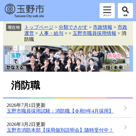
ペ
メ
トップページ
>
分類でさがす
>
市政情報
>
市政
ー
ニ
運営
>
人事・給与
>
>
玉野市職員採用情報
>
消
ジ
ュ
防職
の
ー
先
を
頭
飛
で
ば
す。
し
て
本
本
消防職
文
文
へ
2026年7月1日更新
玉野市職員採用試験：消防職【令和9年4月採用】
2026年3月2日更新
玉野市消防本部【採用個別説明会】随時受付中！