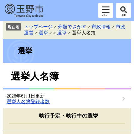
ペ
メ
トップページ
>
分類でさがす
>
市政情報
>
市政
ー
ニ
運営
>
選挙
>
>
選挙
>
選挙人名簿
ジ
ュ
の
ー
先
を
選挙
頭
飛
で
ば
す。
し
本
選挙人名簿
て
文
本
文
へ
2026年6月1日更新
選挙人名簿登録者数
執行予定・執行中の選挙