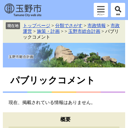
ペ
メ
トップページ
>
分類でさがす
>
市政情報
>
市政
ー
ニ
運営
>
施策・計画
>
>
玉野市総合計画
>
パブリ
ジ
ュ
ックコメント
の
ー
先
を
頭
飛
で
ば
す。
し
て
本
本
パブリックコメント
文
文
へ
現在、掲載されている情報はありません。
概要