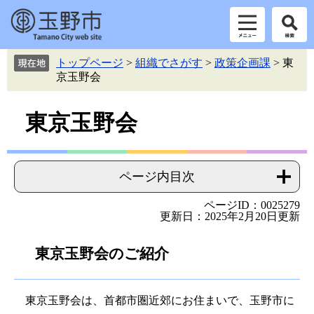
ペ
メ
トップページ
>
組織でさがす
>
政策企画課
>
東
ー
ニ
京玉野会
ジ
ュ
の
ー
本
先
を
東京玉野会
頭
飛
文
で
ば
す。
し
て
ページ内目次
本
文
ページID：0025279
更新日：2025年2月20日更新
へ
東京玉野会のご紹介
東京玉野会は、首都市圏近郊にお住まいで、玉野市に