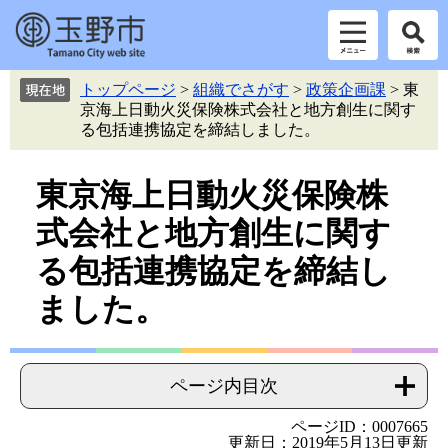
ペ
メ
トップページ
>
組織でさがす
>
政策企画課
>
東
ー
ニ
京海上日動火災保険株式会社と地方創生に関す
ジ
ュ
る包括連携協定を締結しました。
の
ー
先
を
本
頭
飛
東京海上日動火災保険株
で
ば
文
式会社と地方創生に関す
す。
し
て
る包括連携協定を締結し
本
文
ました。
へ
ページ内目次
ページID：0007665
更新日：2019年5月13日更新