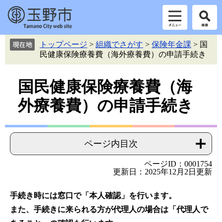
ペ
メ
トップページ
>
組織でさがす
>
保険年金課
>
国
ー
ニ
民健康保険療養費（海外療養費）の申請手続き
ジ
ュ
の
ー
本
先
を
国民健康保険療養費（海
頭
飛
文
外療養費）の申請手続き
で
ば
す。
し
て
本
ページ内目次
文
へ
ページID：0001754
更新日：2025年12月2日更新
手続き時には
窓口で「本人確認」を行います。
また、手続きに来られる方が代理人の場合は「代理人で