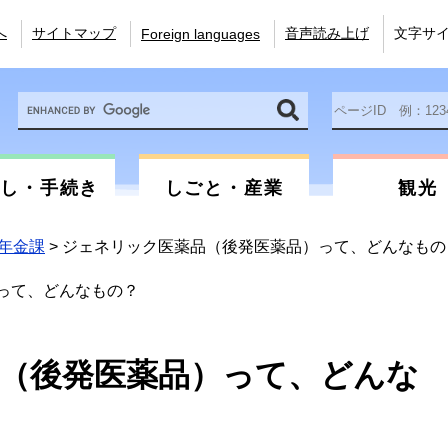
へ
サイトマップ
音声読み上げ
文字サ
Foreign languages
Google
ペ
カ
ー
ス
ジ
タ
ID
ム
を
らし・手続き
しごと・産業
観光
検
入
索
力
年金課
>
ジェネリック医薬品（後発医薬品）って、どんなもの
って、どんなもの？
（後発医薬品）って、どんな