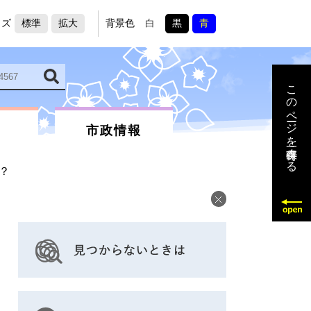
イズ
標準
拡大
背景色
白
黒
青
このページを一時保存する
市政情報
？