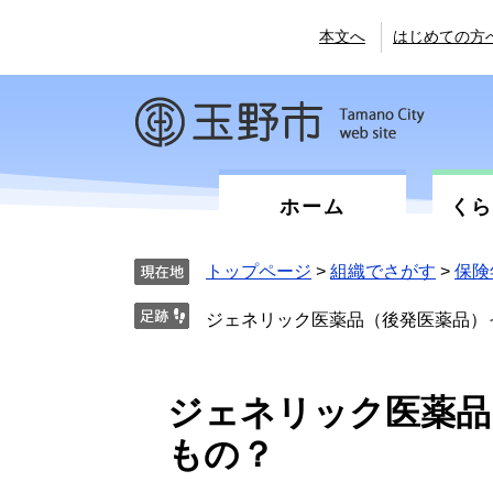
ペ
メ
ー
ニ
本文へ
はじめての方
ジ
ュ
の
ー
先
を
頭
飛
で
ば
す。
し
て
ホーム
く
本
文
へ
トップページ
>
組織でさがす
>
保険
ジェネリック医薬品（後発医薬品）
本
ジェネリック医薬品
文
もの？