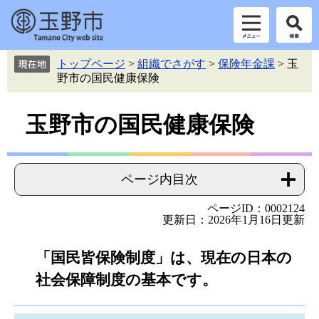
ペ
メ
トップページ
>
組織でさがす
>
保険年金課
>
玉
ー
ニ
野市の国民健康保険
ジ
ュ
の
ー
本
先
を
玉野市の国民健康保険
頭
飛
文
で
ば
す。
し
て
ページ内目次
本
文
ページID：0002124
更新日：2026年1月16日更新
へ
「国民皆保険制度」は、現在の日本の
社会保障制度の基本です。