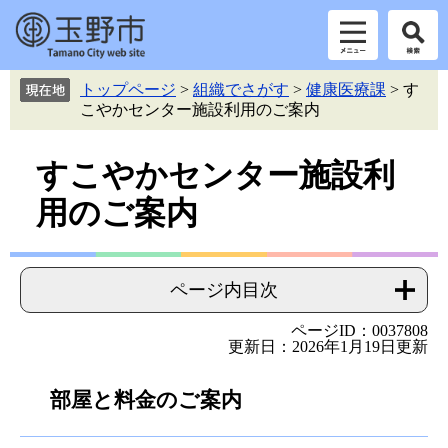
ペ
メ
トップページ
>
組織でさがす
>
健康医療課
>
す
ー
ニ
こやかセンター施設利用のご案内
ジ
ュ
の
ー
本
先
を
すこやかセンター施設利
頭
飛
文
用のご案内
で
ば
す。
し
て
本
ページ内目次
文
へ
ページID：0037808
更新日：2026年1月19日更新
部屋と料金のご案内