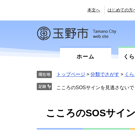
ペ
メ
ー
ニ
本文へ
はじめての方
ジ
ュ
の
ー
先
を
頭
飛
で
ば
す。
し
て
ホーム
く
本
文
へ
トップページ
>
分類でさがす
>
くら
こころのSOSサインを見逃さないで
本
こころのSOSサイ
文