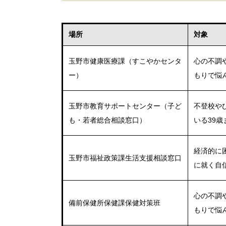
場所
対象
玉野市健康医療課（すこやかセンタ
心の不調
ー）
もりで悩
玉野市教育サポートセンター（子ど
不登校や
も・若者総合相談窓口）
いる39
経済的に
玉野市福祉政策課生活支援相談窓口
に就く自
心の不調
備前保健所保健課保健対策班
もりで悩