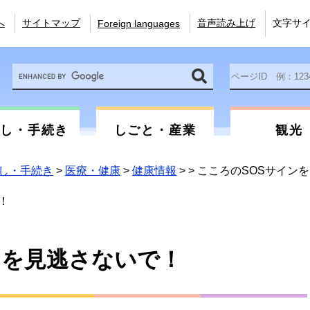
へ
サイトマップ
音声読み上げ
文字サ
Foreign languages
Google
ペ
カ
ー
ス
ジ
タ
ID
ム
を
らし・手続き
しごと・産業
観光
検
入
索
力
し・手続き
>
医療・健康
>
健康情報
>
>
こころのSOSサイン
！
ンを見逃さないで！