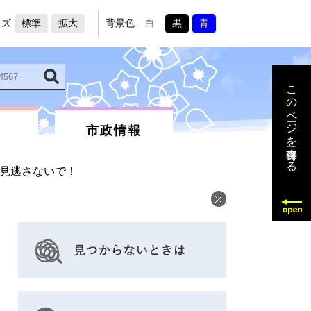
イズ
標準
拡大
背景色
白
黒
青
このページを一時保存する
市政情報
を見逃さないで！