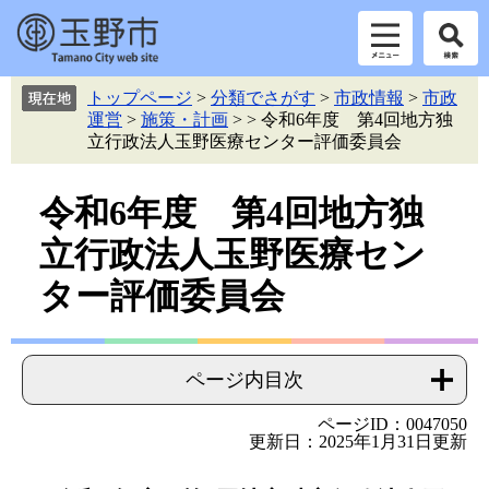
ペ
メ
トップページ
>
分類でさがす
>
市政情報
>
市政
ー
ニ
運営
>
施策・計画
>
>
令和6年度 第4回地方独
ジ
ュ
立行政法人玉野医療センター評価委員会
の
ー
先
を
本
頭
飛
令和6年度 第4回地方独
で
ば
文
立行政法人玉野医療セン
す。
し
て
ター評価委員会
本
文
へ
ページ内目次
ページID：0047050
更新日：2025年1月31日更新