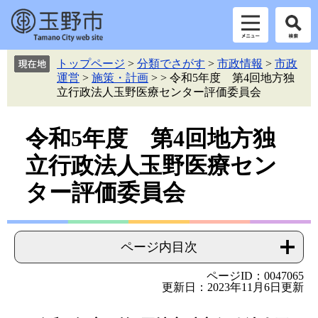
ペ
メ
トップページ
>
分類でさがす
>
市政情報
>
市政
ー
ニ
運営
>
施策・計画
>
>
令和5年度 第4回地方独
ジ
ュ
立行政法人玉野医療センター評価委員会
の
ー
先
を
本
頭
飛
令和5年度 第4回地方独
で
ば
文
立行政法人玉野医療セン
す。
し
て
ター評価委員会
本
文
へ
ページ内目次
ページID：0047065
更新日：2023年11月6日更新