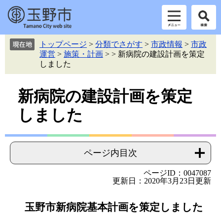
ペ
メ
トップページ
>
分類でさがす
>
市政情報
>
市政
ー
ニ
運営
>
施策・計画
>
>
新病院の建設計画を策定
ジ
ュ
しました
の
ー
先
を
本
頭
飛
新病院の建設計画を策定
で
ば
文
しました
す。
し
て
本
文
ページ内目次
へ
ページID：0047087
更新日：2020年3月23日更新
玉野市新病院基本計画を策定しました