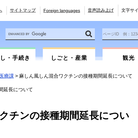
へ
サイトマップ
音声読み上げ
文字サ
Foreign languages
Google
ペ
カ
ー
ス
ジ
タ
ID
ム
を
らし・手続き
しごと・産業
観光
検
入
索
力
医療課
>
麻しん風しん混合ワクチンの接種期間延長について
間延長について
クチンの接種期間延長につい