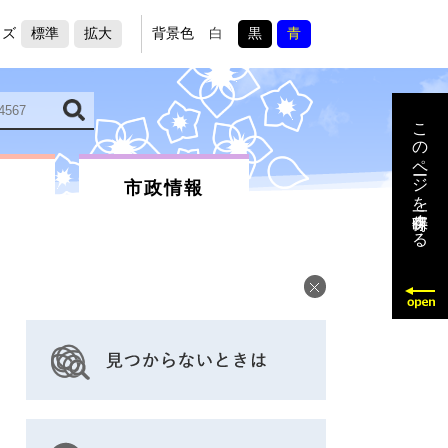
イズ
標準
拡大
背景色
白
黒
青
このページを一時保存する
市政情報