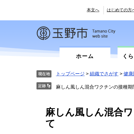
ペ
メ
ー
ニ
本文へ
はじめての方
ジ
ュ
の
ー
先
を
頭
飛
で
ば
す。
し
て
ホーム
く
本
文
へ
トップページ
>
組織でさがす
>
健康
麻しん風しん混合ワクチンの接種期
本
麻しん風しん混合ワ
文
て